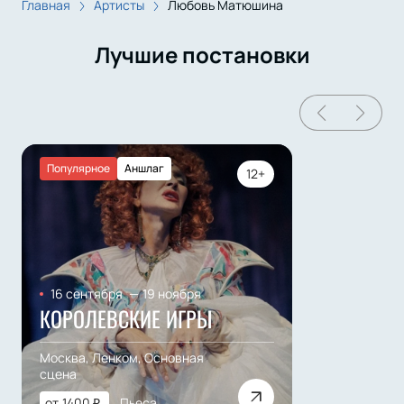
Главная
Артисты
Любовь Матюшина
Лучшие постановки
Популярное
Аншлаг
12+
16 сентября
—
19 ноября
КОРОЛЕВСКИЕ ИГРЫ
Москва, Ленком, Основная
сцена
от
1400
₽
Пьеса