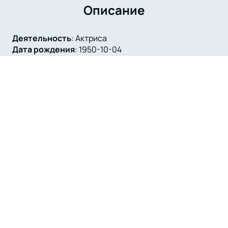
Описание
Деятельность
:
Актриса
Дата рождения
:
1950-10-04
Любовь Матюшина — выдающаяся российская
актриса театра, чья карьера началась в Москве.
Окончив ВТУ имени М. С. Щепкина в 1973 году, она
быстро зарекомендовала себя как талантливая и
многогранная артистка. Ее ранние годы в
Московском ТЮЗе заложили основу для дальнейших
успехов, а с 1975 года она стала неотъемлемой
частью труппы Московского театра имени
Ленинского комсомола, ныне известного как
«Ленком».
Среди значимых театральных работ Любови
Матюшиной стоит выделить роль Эльзы в