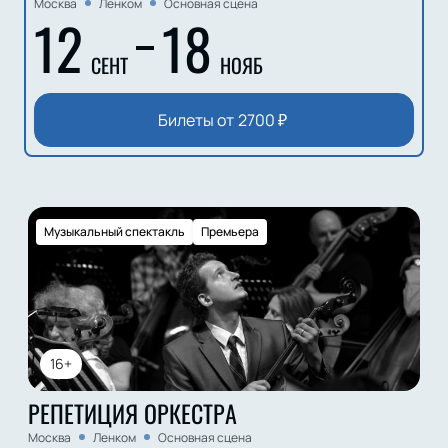
Москва
Ленком
Основная сцена
12
18
СЕНТ
НОЯБ
Билеты от
2700
₽
Музыкальный спектакль
Премьера
16+
РЕПЕТИЦИЯ ОРКЕСТРА
Москва
Ленком
Основная сцена