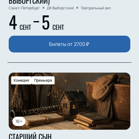
ВЫБОРГСКИЙ)
Санкт-Петербург
ДК Выборгский
Театральный зал
4
5
СЕНТ
СЕНТ
Билеты от
2700
₽
Комедия
Премьера
16+
СТАРШИЙ СЫН