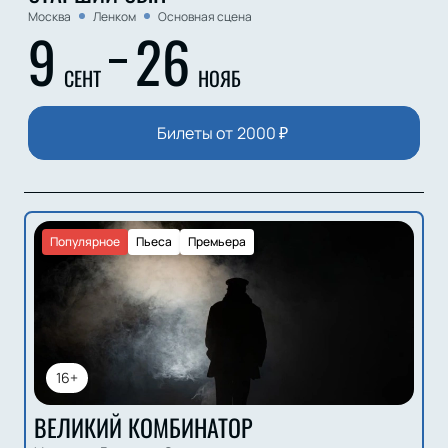
Москва
Ленком
Основная сцена
9
26
СЕНТ
НОЯБ
Билеты от
2000
₽
Популярное
Пьеса
Премьера
16+
ВЕЛИКИЙ КОМБИНАТОР