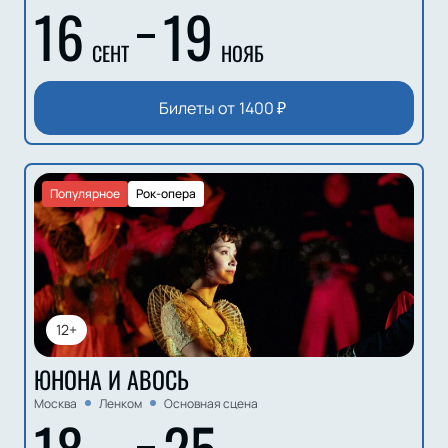
16
19
СЕНТ
НОЯБ
Билеты от
1400
₽
Популярное
Рок-опера
12+
ЮНОНА И АВОСЬ
Москва
Ленком
Основная сцена
18
25