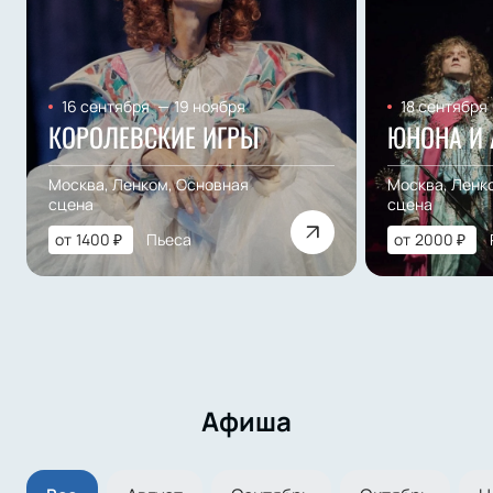
16 сентября
—
19 ноября
18 сентября
КОРОЛЕВСКИЕ ИГРЫ
ЮНОНА И 
Москва, Ленком, Основная
Москва, Ленк
сцена
сцена
от
1400
₽
Пьеса
от
2000
₽
Афиша