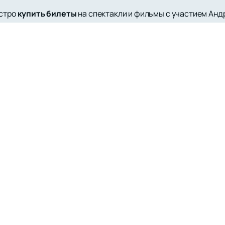
ыстро
купить билеты
на спектакли и фильмы с участием Ан
оиска и бронирования мест, чтобы вы могли насладиться ис
пны онлайн, что позволяет вам всегда быть в курсе предст
вал себя как разноплановый артист, способный воплотить 
ерством. Его работы отличаются глубиной и эмоциональной
тиков. Не упустите возможность увидеть выступления этого
ш сайт для получения полной информации о его творческих 
списаниями спектаклей на нашем сайте, чтобы не пропустит
ронова-Удалова.