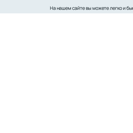
На нашем сайте вы можете легко и б
предлагаем удобный интерфейс для п
актуальные расписания и афиши досту
талантливого актёра.
Андрей Миронов-Удалов зарекомендо
комедийные роли с одинаковым маст
привлекает внимание зрителей и кри
российского искусства — посетите на
ближайшие мероприятия.
Следите за обновлениями афиши и ра
театра и кино с участием Андрея Ми