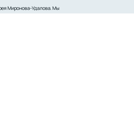
дрея Миронова-Удалова. Мы
кусством без лишних хлопот. Все
оящих событий с участием этого
сложные драматические образы и
 насыщенностью, что неизменно
 яркого представителя современного
проектах и приобретения билетов на
ь ни одного важного события в мире