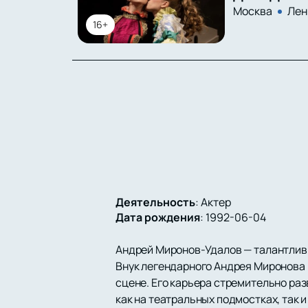
Москва
Лен
16+
Деятельность
:
Актер
Дата рождения
:
1992-06-04
Андрей Миронов-Удалов — талантливы
Внук легендарного Андрея Миронова и
сцене. Его карьера стремительно ра
как на театральных подмостках, так и