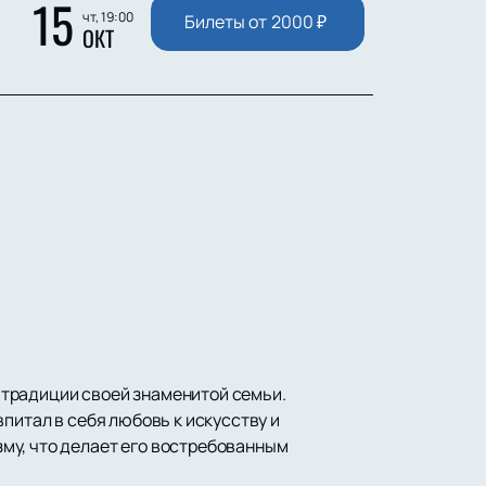
15
чт, 19:00
Билеты от
2000
₽
ОКТ
 традиции своей знаменитой семьи.
питал в себя любовь к искусству и
му, что делает его востребованным