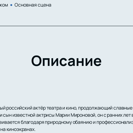
ком
Основная сцена
Описание
й российский актёр театра и кино, продолжающий славные
 сын известной актрисы Марии Мироновой, он с ранних лет в
звивается благодаря природному обаянию и профессионализ
 на киноэкранах.