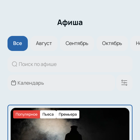
Афиша
Все
Август
Сентябрь
Октябрь
Н
Популярное
Пьеса
Премьера