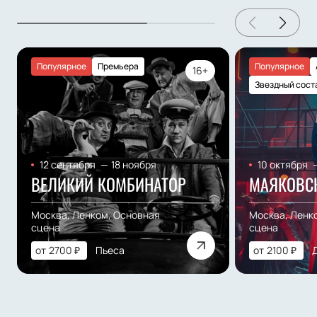
Популярное
Премьера
Популярное
16+
Звездный сост
12 сентября
—
18 ноября
10 октября
ВЕЛИКИЙ КОМБИНАТОР
МАЯКОВС
Москва, Ленком, Основная
Москва, Ленк
сцена
сцена
от
2700
₽
Пьеса
от
2100
₽