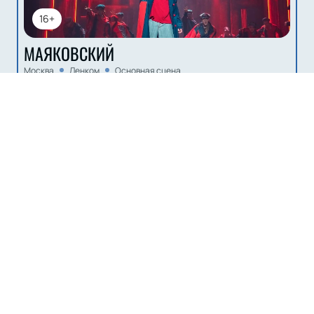
16+
МАЯКОВСКИЙ
Москва
Ленком
Основная сцена
10
22
ОКТ
НОЯБ
Билеты от
2100
₽
Комедия