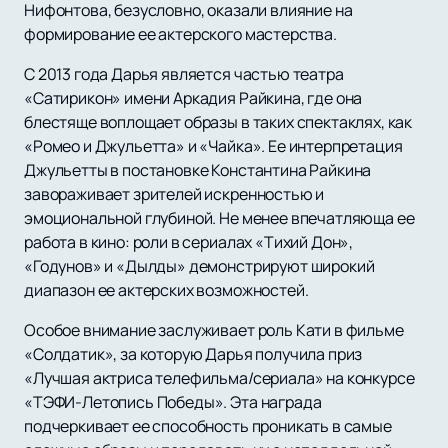
Нифонтова, безусловно, оказали влияние на
формирование ее актерского мастерства.
С 2013 года Дарья является частью театра
«Сатирикон» имени Аркадия Райкина, где она
блестяще воплощает образы в таких спектаклях, как
«Ромео и Джульетта» и «Чайка». Ее интерпретация
Джульетты в постановке Константина Райкина
завораживает зрителей искренностью и
эмоциональной глубиной. Не менее впечатляюща ее
работа в кино: роли в сериалах «Тихий Дон»,
«Годунов» и «Дылды» демонстрируют широкий
диапазон ее актерских возможностей.
Особое внимание заслуживает роль Кати в фильме
«Солдатик», за которую Дарья получила приз
«Лучшая актриса телефильма/сериала» на конкурсе
«ТЭФИ-Летопись Победы». Эта награда
подчеркивает ее способность проникать в самые