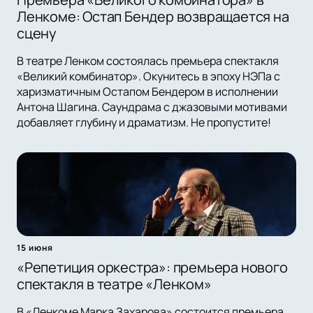
Ленкоме: Остап Бендер возвращается на
сцену
В театре Ленком состоялась премьера спектакля
«Великий комбинатор». Окунитесь в эпоху НЭПа с
харизматичным Остапом Бендером в исполнении
Антона Шагина. Саундрама с джазовыми мотивами
добавляет глубину и драматизм. Не пропустите!
15 июня
«Репетиция оркестра»: премьера нового
спектакля в театре «Ленком»
В «Ленкоме Марка Захарова» состоится премьера