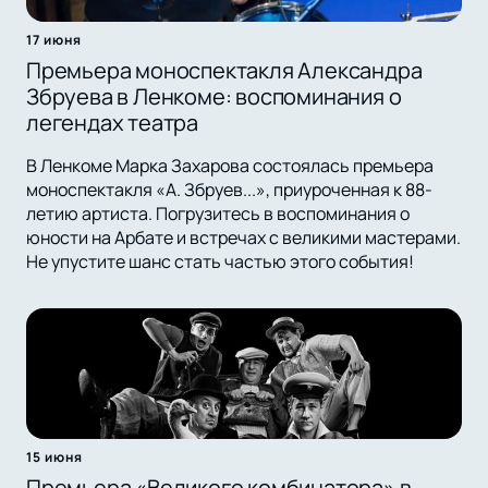
17 июня
Премьера моноспектакля Александра
Збруева в Ленкоме: воспоминания о
легендах театра
В Ленкоме Марка Захарова состоялась премьера
моноспектакля «А. Збруев...», приуроченная к 88-
летию артиста. Погрузитесь в воспоминания о
юности на Арбате и встречах с великими мастерами.
Не упустите шанс стать частью этого события!
15 июня
Премьера «Великого комбинатора» в