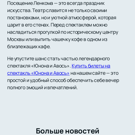
Посещение Ленкома — это всегда праздник
искусства. Театр славится не только своими
постановками, но и уютной атмосферой, которая
царит в его стенах. Перед спектаклем можно
насладиться прогулкой по историческому центру
Москвы или выпить чашечку кофе в одном из
близлежащих кафе.
Не упустите шанс стать частью легендарного
спектакля «Юнона и Авось».
Купить билеты на
спектакль «Юнона и Авось»
на нашем сайте — это
простой и удобный способ обеспечить себе вечер
полного эмоций и впечатлений.
Больше новостей