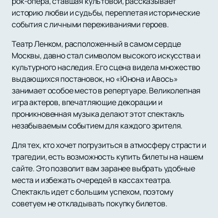
рок-опера, ставшая культовой, рассказывает
историю любви и судьбы, переплетая исторические
события с личными переживаниями героев.
Театр Ленком, расположенный в самом сердце
Москвы, давно стал символом высокого искусства и
культурного наследия. Его сцена видела множество
выдающихся постановок, но «Юнона и Авось»
занимает особое место в репертуаре. Великолепная
игра актеров, впечатляющие декорации и
проникновенная музыка делают этот спектакль
незабываемым событием для каждого зрителя.
Для тех, кто хочет погрузиться в атмосферу страсти и
трагедии, есть возможность купить билеты на нашем
сайте. Это позволит вам заранее выбрать удобные
места и избежать очередей в кассах театра.
Спектакль идет с большим успехом, поэтому
советуем не откладывать покупку билетов.