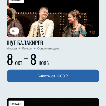
16+
ШУТ БАЛАКИРЕВ
Москва
Ленком
Основная сцена
8
8
ОКТ
НОЯБ
Билеты от
1600
₽
Комедия