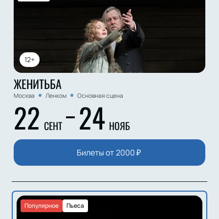
12+
ЖЕНИТЬБА
Москва
Ленком
Основная сцена
22
24
СЕНТ
НОЯБ
Билеты от
2000
₽
Популярное
Пьеса