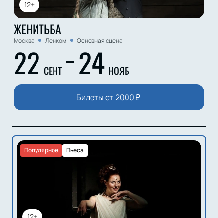
12+
ЖЕНИТЬБА
Москва
Ленком
Основная сцена
22
24
СЕНТ
НОЯБ
Билеты от
2000
₽
Популярное
Пьеса
12+