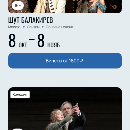
16+
ШУТ БАЛАКИРЕВ
Москва
Ленком
Основная сцена
8
8
ОКТ
НОЯБ
Билеты от
1600
₽
Комедия