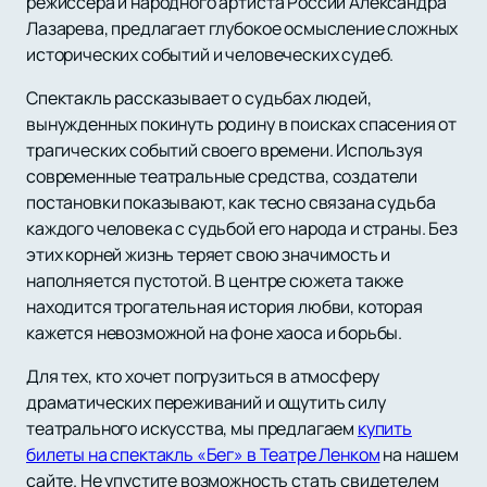
режиссера и народного артиста России Александра
Лазарева, предлагает глубокое осмысление сложных
исторических событий и человеческих судеб.
Спектакль рассказывает о судьбах людей,
вынужденных покинуть родину в поисках спасения от
трагических событий своего времени. Используя
современные театральные средства, создатели
постановки показывают, как тесно связана судьба
каждого человека с судьбой его народа и страны. Без
этих корней жизнь теряет свою значимость и
наполняется пустотой. В центре сюжета также
находится трогательная история любви, которая
кажется невозможной на фоне хаоса и борьбы.
Для тех, кто хочет погрузиться в атмосферу
драматических переживаний и ощутить силу
театрального искусства, мы предлагаем
купить
билеты на спектакль «Бег» в Театре Ленком
на нашем
сайте. Не упустите возможность стать свидетелем