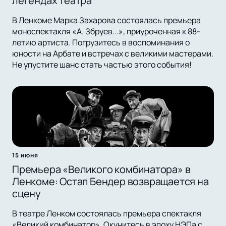
легендах театра
В Ленкоме Марка Захарова состоялась премьера
моноспектакля «А. Збруев...», приуроченная к 88-
летию артиста. Погрузитесь в воспоминания о
юности на Арбате и встречах с великими мастерами.
Не упустите шанс стать частью этого события!
15 июня
Премьера «Великого комбинатора» в
Ленкоме: Остап Бендер возвращается на
сцену
В театре Ленком состоялась премьера спектакля
«Великий комбинатор». Окунитесь в эпоху НЭПа с