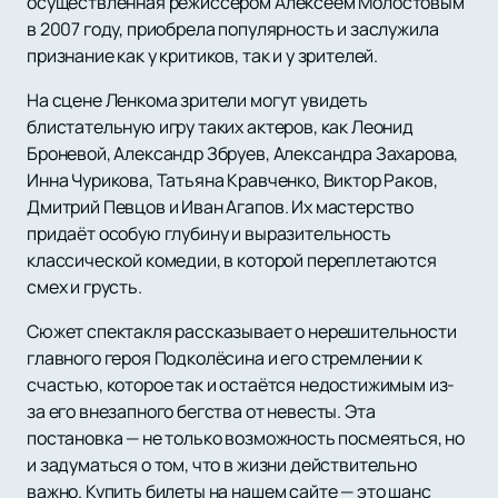
осуществлённая режиссёром Алексеем Молостовым
в 2007 году, приобрела популярность и заслужила
признание как у критиков, так и у зрителей.
На сцене Ленкома зрители могут увидеть
блистательную игру таких актеров, как Леонид
Броневой, Александр Збруев, Александра Захарова,
Инна Чурикова, Татьяна Кравченко, Виктор Раков,
Дмитрий Певцов и Иван Агапов. Их мастерство
придаёт особую глубину и выразительность
классической комедии, в которой переплетаются
смех и грусть.
Сюжет спектакля рассказывает о нерешительности
главного героя Подколёсина и его стремлении к
счастью, которое так и остаётся недостижимым из-
за его внезапного бегства от невесты. Эта
постановка — не только возможность посмеяться, но
и задуматься о том, что в жизни действительно
важно. Купить билеты на нашем сайте — это шанс