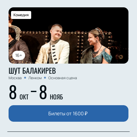
Комедия
16+
ШУТ БАЛАКИРЕВ
Москва
Ленком
Основная сцена
8
8
ОКТ
НОЯБ
Билеты от
1600
₽