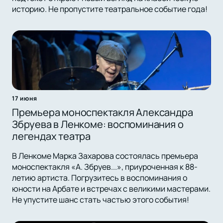
историю. Не пропустите театральное событие года!
17 июня
Премьера моноспектакля Александра
Збруева в Ленкоме: воспоминания о
легендах театра
В Ленкоме Марка Захарова состоялась премьера
моноспектакля «А. Збруев...», приуроченная к 88-
летию артиста. Погрузитесь в воспоминания о
юности на Арбате и встречах с великими мастерами.
Не упустите шанс стать частью этого события!