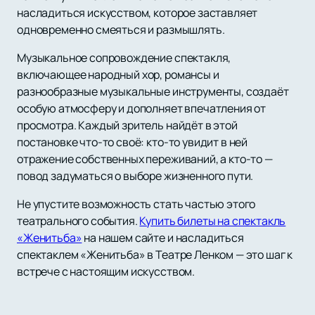
насладиться искусством, которое заставляет
одновременно смеяться и размышлять.
Музыкальное сопровождение спектакля,
включающее народный хор, романсы и
разнообразные музыкальные инструменты, создаёт
особую атмосферу и дополняет впечатления от
просмотра. Каждый зритель найдёт в этой
постановке что-то своё: кто-то увидит в ней
отражение собственных переживаний, а кто-то —
повод задуматься о выборе жизненного пути.
Не упустите возможность стать частью этого
театрального события.
Купить билеты на спектакль
«Женитьба»
на нашем сайте и насладиться
спектаклем «Женитьба» в Театре Ленком — это шаг к
встрече с настоящим искусством.