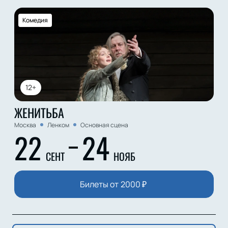
Комедия
12+
ЖЕНИТЬБА
Москва
Ленком
Основная сцена
22
24
СЕНТ
НОЯБ
Билеты от
2000
₽