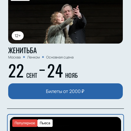
12+
ЖЕНИТЬБА
Москва
Ленком
Основная сцена
22
24
СЕНТ
НОЯБ
Билеты от
2000
₽
Популярное
Пьеса