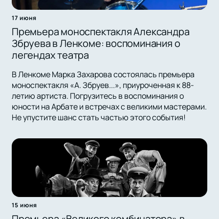
17 июня
Премьера моноспектакля Александра
Збруева в Ленкоме: воспоминания о
легендах театра
В Ленкоме Марка Захарова состоялась премьера
моноспектакля «А. Збруев...», приуроченная к 88-
летию артиста. Погрузитесь в воспоминания о
юности на Арбате и встречах с великими мастерами.
Не упустите шанс стать частью этого события!
15 июня
Премьера «Великого комбинатора» в