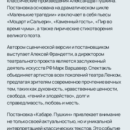
классические произведения Александра Пушкина.
Постановка основана на драматическом цикле
«Маленькие трагедии» и включает в себя пьесы
«Моцарт и Сальери», «Каменный гость», «Пир во
время чумы», а также лирические стихотворения
великого поэта.
Автором сценической версии и постановщиком
выступает Алексей Франдетти, а директором
театрального проекта является заслуженный
деятель искусств РФ Марк Варшавер. Спектакль
объединяет артистов всех поколений театра Ленком,
предлагая зрителям современное прочтение вечных
тем, таких как духовность, нравственные ценности,
свобода, «гений и злодейство», долг и
справедливость, любовь и месть.
Постановка «Кабаре. Пушкин» привлекает внимание
не только своей актуальностью, но и уникальной
интерпретацией классических текстов. Это событие