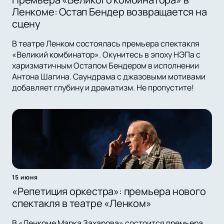
Ленкоме: Остап Бендер возвращается на
сцену
В театре Ленком состоялась премьера спектакля
«Великий комбинатор». Окунитесь в эпоху НЭПа с
харизматичным Остапом Бендером в исполнении
Антона Шагина. Саундрама с джазовыми мотивами
добавляет глубину и драматизм. Не пропустите!
15 июня
«Репетиция оркестра»: премьера нового
спектакля в театре «Ленком»
В «Ленкоме Марка Захарова» состоится премьера