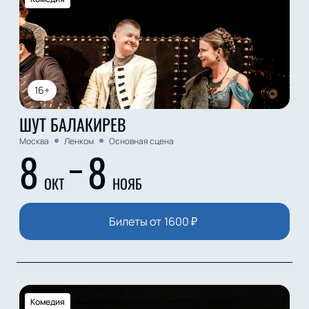
16+
ШУТ БАЛАКИРЕВ
Москва
Ленком
Основная сцена
8
8
ОКТ
НОЯБ
Билеты от
1600
₽
Комедия