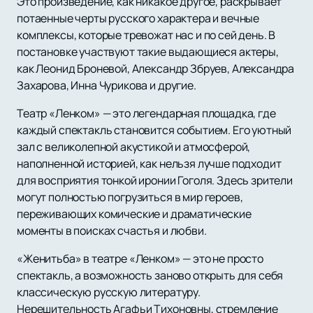
Это произведение, как никакое другое, раскрывает
потаенные черты русского характера и вечные
комплексы, которые тревожат нас и по сей день. В
постановке участвуют такие выдающиеся актеры,
как Леонид Броневой, Александр Збруев, Александра
Захарова, Инна Чурикова и другие.
Театр «Ленком» — это легендарная площадка, где
каждый спектакль становится событием. Его уютный
зал с великолепной акустикой и атмосферой,
наполненной историей, как нельзя лучше подходит
для восприятия тонкой иронии Гоголя. Здесь зрители
могут полностью погрузиться в мир героев,
переживающих комические и драматические
моменты в поисках счастья и любви.
«Женитьба» в театре «Ленком» — это не просто
спектакль, а возможность заново открыть для себя
классическую русскую литературу.
Нерешительность Агафьи Тихоновны, стремление