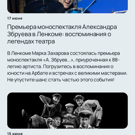
17 июня
Премьера моноспектакля Александра
Збруева в Ленкоме: воспоминания о
легендах театра
В Ленкоме Марка Захарова состоялась премьера
моноспектакля «А. Збруев...», приуроченная к 88-
летию артиста. Погрузитесь в воспоминания о
юности на Арбате и встречах с великими мастерами.
Не упустите шанс стать частью этого события!
15 июня