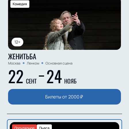
Комедия
12+
ЖЕНИТЬБА
Москва
Ленком
Основная сцена
22
24
СЕНТ
НОЯБ
Билеты от
2000
₽
Популярное
Пьеса