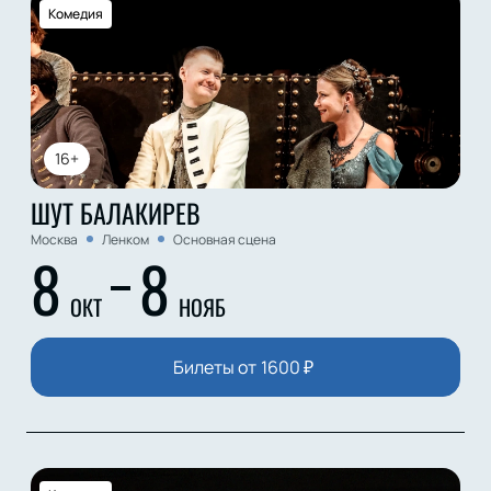
Комедия
16+
ШУТ БАЛАКИРЕВ
Москва
Ленком
Основная сцена
8
8
ОКТ
НОЯБ
Билеты от
1600
₽