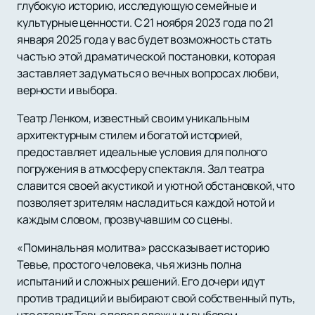
глубокую историю, исследующую семейные и
культурные ценности. С 21 ноября 2023 года по 21
января 2025 года у вас будет возможность стать
частью этой драматической постановки, которая
заставляет задуматься о вечных вопросах любви,
верности и выбора.
Театр Ленком, известный своим уникальным
архитектурным стилем и богатой историей,
предоставляет идеальные условия для полного
погружения в атмосферу спектакля. Зал театра
славится своей акустикой и уютной обстановкой, что
позволяет зрителям насладиться каждой нотой и
каждым словом, прозвучавшим со сцены.
«Поминальная молитва» рассказывает историю
Тевье, простого человека, чья жизнь полна
испытаний и сложных решений. Его дочери идут
против традиций и выбирают свой собственный путь,