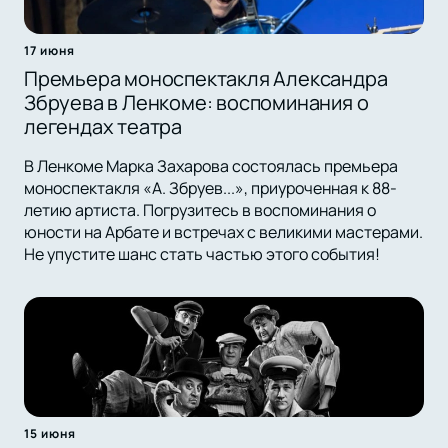
17 июня
Премьера моноспектакля Александра
Збруева в Ленкоме: воспоминания о
легендах театра
В Ленкоме Марка Захарова состоялась премьера
моноспектакля «А. Збруев...», приуроченная к 88-
летию артиста. Погрузитесь в воспоминания о
юности на Арбате и встречах с великими мастерами.
Не упустите шанс стать частью этого события!
15 июня