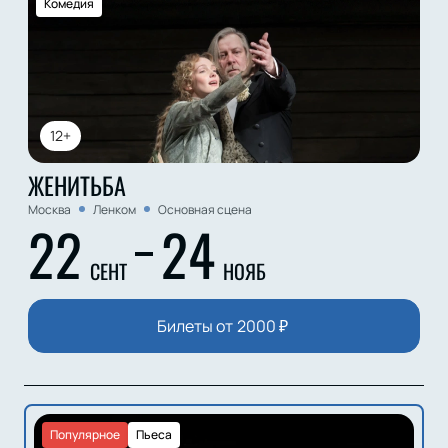
Комедия
12+
ЖЕНИТЬБА
Москва
Ленком
Основная сцена
22
24
СЕНТ
НОЯБ
Билеты от
2000
₽
Популярное
Пьеса