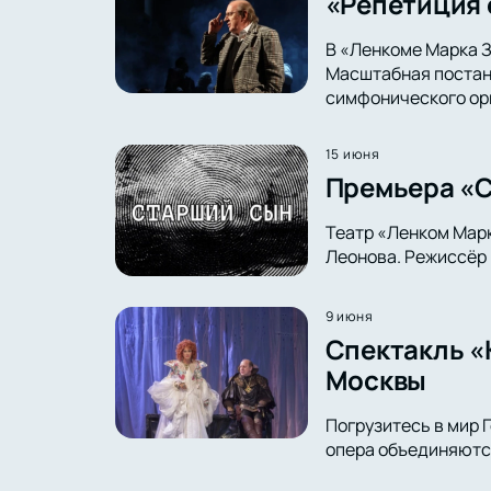
«Репетиция 
В «Ленкоме Марка З
Масштабная постано
симфонического ор
15 июня
Премьера «С
Театр «Ленком Марк
Леонова. Режиссёр 
9 июня
Спектакль «
Москвы
Погрузитесь в мир Г
опера объединяются