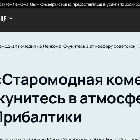
айтом Ленкома. Мы — консьерж-сервис, предоставляющий услуги по брониро
ЩЕ
омодная комедия» в Ленкоме: Окунитесь в атмосферу советской 
«Старомодная коме
кунитесь в атмосф
Прибалтики
ого театра «Ленком Марка Захарова», с 8 ноября по 8 январ