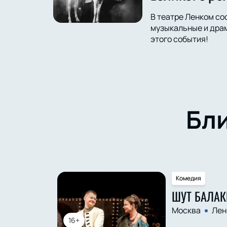
В театре Ленком со
музыкальные и драм
этого события!
Бл
Комедия
ШУТ БАЛАК
Москва
Лен
16+