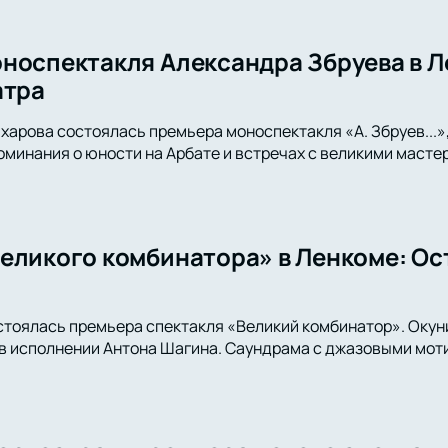
носпектакля Александра Збруева в Л
атра
харова состоялась премьера моноспектакля «А. Збруев...»,
оминания о юности на Арбате и встречах с великими мастер
еликого комбинатора» в Ленкоме: Ос
стоялась премьера спектакля «Великий комбинатор». Окун
 исполнении Антона Шагина. Саундрама с джазовыми моти