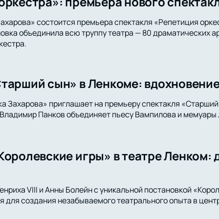
оркестра»: премьера нового спектакл
ахарова» состоится премьера спектакля «Репетиция орке
вка объединила всю труппу театра — 80 драматических ар
кестра.
тарший сын» в Ленкоме: вдохновени
а Захарова» приглашает на премьеру спектакля «Старший
Владимир Панков объединяет пьесу Вампилова и мемуары 
Королевские игры» в театре Ленком: 
енриха VIII и Анны Болейн с уникальной постановкой «Коро
 для создания незабываемого театрального опыта в цент