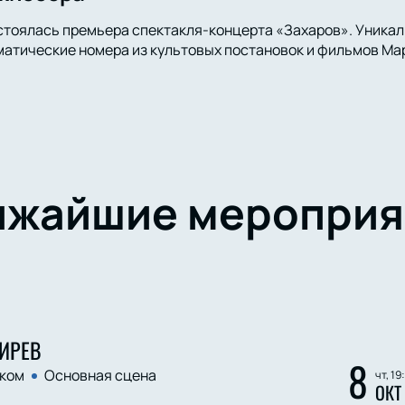
стоялась премьера спектакля-концерта «Захаров». Уника
атические номера из культовых постановок и фильмов Мар
ижайшие мероприя
ИРЕВ
8
ком
Основная сцена
чт, 19
ОКТ