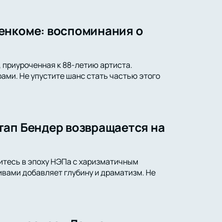
енкоме: воспоминания о
 приуроченная к 88-летию артиста.
ами. Не упустите шанс стать частью этого
тап Бендер возвращается на
итесь в эпоху НЭПа с харизматичным
вами добавляет глубину и драматизм. Не