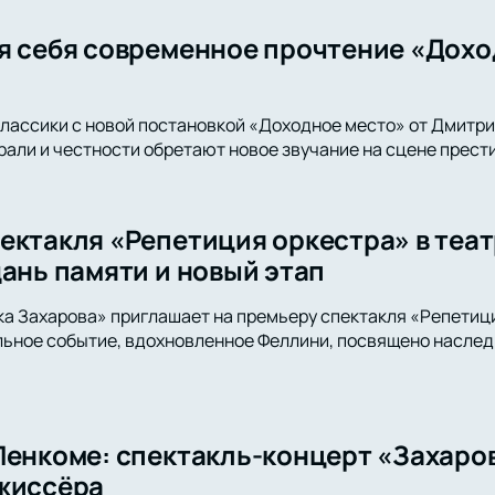
я себя современное прочтение «Дохо
классики с новой постановкой «Доходное место» от Дмитри
али и честности обретают новое звучание на сцене прести
ектакля «Репетиция оркестра» в теа
дань памяти и новый этап
а Захарова» приглашает на премьеру спектакля «Репетиц
льное событие, вдохновленное Феллини, посвящено наслед
Ленкоме: спектакль-концерт «Захаров
жиссёра