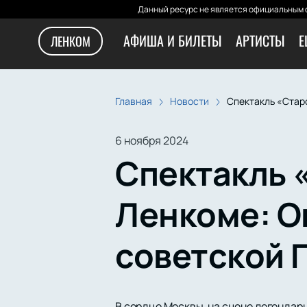
Данный ресурс не является официальным с
АФИША И БИЛЕТЫ
АРТИСТЫ
Е
ЛЕНКОМ
Главная
Новости
Спектакль «Стар
6 ноября 2024
Спектакль 
Ленкоме: О
советской 
В сердце Москвы, на сцене легендарн