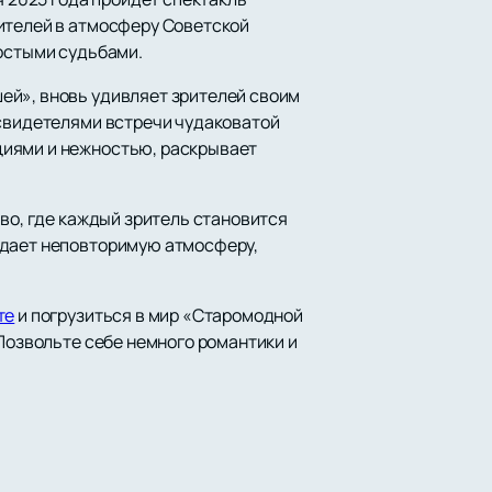
рителей в атмосферу Советской
ростыми судьбами.
ей», вновь удивляет зрителей своим
 свидетелями встречи чудаковатой
циями и нежностью, раскрывает
тво, где каждый зритель становится
здает неповторимую атмосферу,
те
и погрузиться в мир «Старомодной
 Позвольте себе немного романтики и