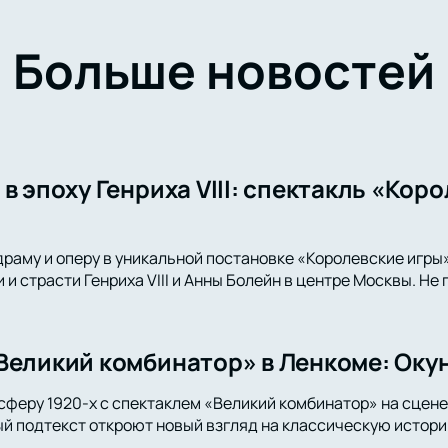
Больше новостей
в эпоху Генриха VIII: спектакль «Кор
драму и оперу в уникальной постановке «Королевские игры
и страсти Генриха VIII и Анны Болейн в центре Москвы. Не
Великий комбинатор» в Ленкоме: Окун
сферу 1920-х с спектаклем «Великий комбинатор» на сцене
й подтекст откроют новый взгляд на классическую истори