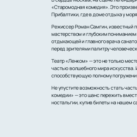
«Старомодная комедия». Это произве
Прибалтики, где в доме отдыха у мо
Режиссер Роман Самгин, известный п
мастерством и глубоким пониманием 
отдыхающей и главного врача санато
перед зрителями палитру человечески
Театр «Ленком» — это не только мест
частью волшебного мира искусства. 
способствующую полному погружению
Не упустите возможность стать част
комедии» — это шанс пережить вместе
ностальгии, купив билеты на нашем с