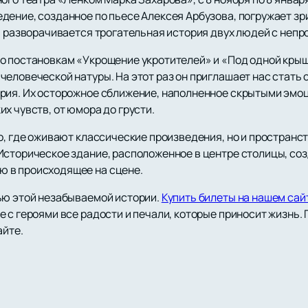
дение, созданное по пьесе Алексея Арбузова, погружает з
ря разворачивается трогательная история двух людей с неп
о постановкам «Укрощение укротителей» и «Под одной крыш
человеческой натуры. На этот раз он приглашает нас стать
рия. Их осторожное сближение, наполненное скрытыми эмо
х чувств, от юмора до грусти.
о, где оживают классические произведения, но и пространс
Историческое здание, расположенное в центре столицы, со
 в происходящее на сцене.
ью этой незабываемой истории.
Купить билеты на нашем сай
 с героями все радости и печали, которые приносит жизнь.
айте.