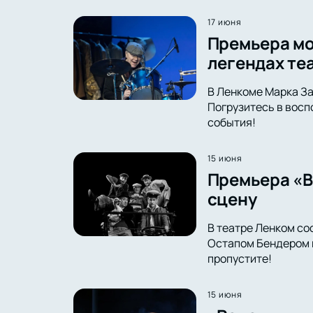
17 июня
Премьера мо
легендах те
В Ленкоме Марка За
Погрузитесь в восп
события!
15 июня
Премьера «В
сцену
В театре Ленком со
Остапом Бендером в
пропустите!
15 июня