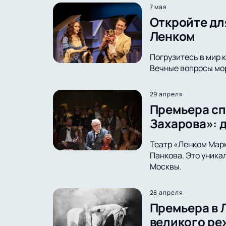
7 мая
Откройте дл
Ленком
Погрузитесь в мир 
Вечные вопросы мор
29 апреля
Премьера сп
Захарова»: 
Театр «Ленком Марк
Панкова. Это уника
Москвы.
28 апреля
Премьера в 
великого ре