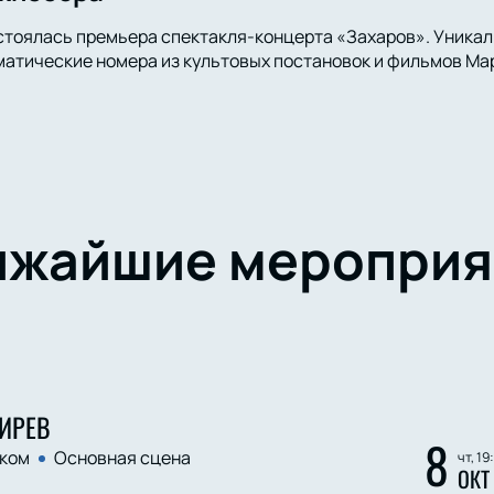
стоялась премьера спектакля-концерта «Захаров». Уника
атические номера из культовых постановок и фильмов Мар
ижайшие мероприя
ИРЕВ
8
ком
Основная сцена
чт, 19
ОКТ