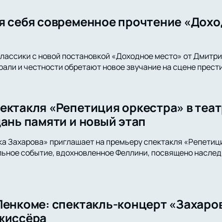
я себя современное прочтение «Дохо
классики с новой постановкой «Доходное место» от Дмитри
али и честности обретают новое звучание на сцене прести
ектакля «Репетиция оркестра» в теа
дань памяти и новый этап
а Захарова» приглашает на премьеру спектакля «Репетиц
льное событие, вдохновленное Феллини, посвящено наслед
Ленкоме: спектакль-концерт «Захаров
жиссёра