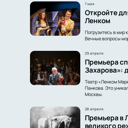
7 мая
Откройте дл
Ленком
Погрузитесь в мир 
Вечные вопросы мор
29 апреля
Премьера сп
Захарова»: 
Театр «Ленком Марк
Панкова. Это уника
Москвы.
28 апреля
Премьера в 
великого ре