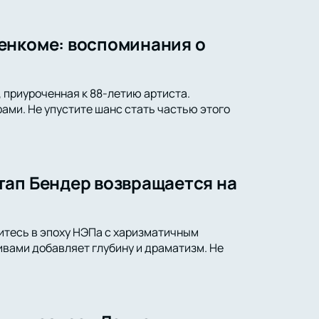
енкоме: воспоминания о
 приуроченная к 88-летию артиста.
ами. Не упустите шанс стать частью этого
тап Бендер возвращается на
итесь в эпоху НЭПа с харизматичным
вами добавляет глубину и драматизм. Не