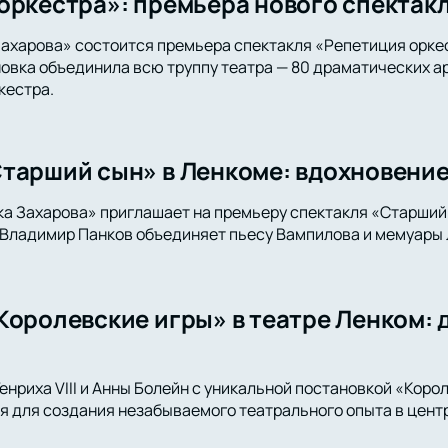
оркестра»: премьера нового спектакл
ахарова» состоится премьера спектакля «Репетиция орке
вка объединила всю труппу театра — 80 драматических ар
кестра.
тарший сын» в Ленкоме: вдохновени
а Захарова» приглашает на премьеру спектакля «Старший
Владимир Панков объединяет пьесу Вампилова и мемуары 
Королевские игры» в театре Ленком: 
енриха VIII и Анны Болейн с уникальной постановкой «Коро
 для создания незабываемого театрального опыта в цент