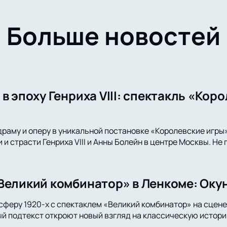
Больше новостей
в эпоху Генриха VIII: спектакль «Кор
драму и оперу в уникальной постановке «Королевские игры
и страсти Генриха VIII и Анны Болейн в центре Москвы. Не
Великий комбинатор» в Ленкоме: Окун
сферу 1920-х с спектаклем «Великий комбинатор» на сцене
й подтекст откроют новый взгляд на классическую истори