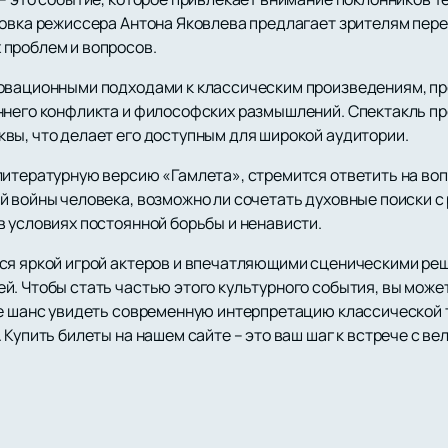
новка режиссера Антона Яковлева предлагает зрителям пе
 проблем и вопросов.
новационными подходами к классическим произведениям, п
ннего конфликта и философских размышлений. Спектакль пр
вы, что делает его доступным для широкой аудитории.
литературную версию «Гамлета», стремится ответить на во
й войны человека, возможно ли сочетать духовные поиски с
в условиях постоянной борьбы и ненависти.
ся яркой игрой актеров и впечатляющими сценическими ре
й. Чтобы стать частью этого культурного события, вы може
те шанс увидеть современную интерпретацию классической т
 Купить билеты на нашем сайте – это ваш шаг к встрече с ве