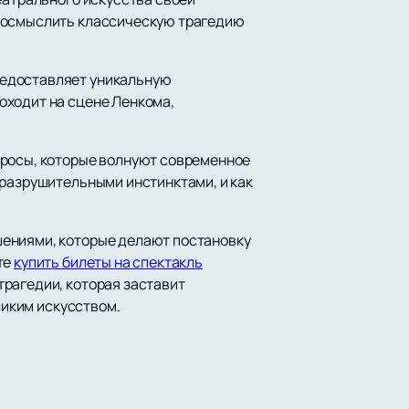
реосмыслить классическую трагедию
редоставляет уникальную
оходит на сцене Ленкома,
просы, которые волнуют современное
 разрушительными инстинктами, и как
шениями, которые делают постановку
те
купить билеты на спектакль
рагедии, которая заставит
ликим искусством.