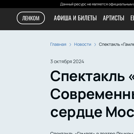
Данный ресурс не является официальным с
АФИША И БИЛЕТЫ
АРТИСТЫ
Е
ЛЕНКОМ
Главная
Новости
Спектакль «Гамл
3 октября 2024
Спектакль 
Современны
сердце Мо
Спектакль «Гамлет» в театре Ленком 