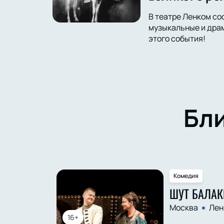
В театре Ленком со
музыкальные и драм
этого события!
Бл
Комедия
ШУТ БАЛАК
Москва
Лен
16+