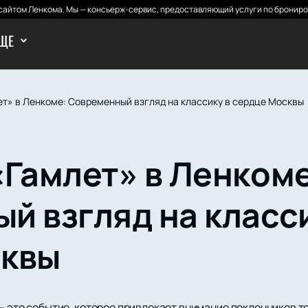
айтом Ленкома. Мы — консьерж-сервис, предоставляющий услуги по брониро
ЩЕ
ет» в Ленкоме: Современный взгляд на классику в сердце Москвы
«Гамлет» в Ленкоме
й взгляд на класси
сквы
– это событие, которое привлекает внимание поклонников т