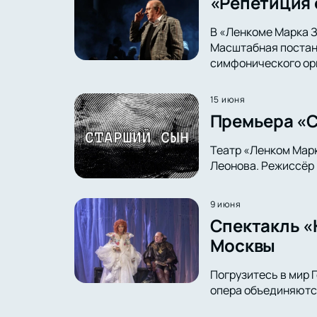
«Репетиция 
В «Ленкоме Марка З
Масштабная постано
симфонического ор
15 июня
Премьера «С
Театр «Ленком Марк
Леонова. Режиссёр 
9 июня
Спектакль «
Москвы
Погрузитесь в мир Г
опера объединяются