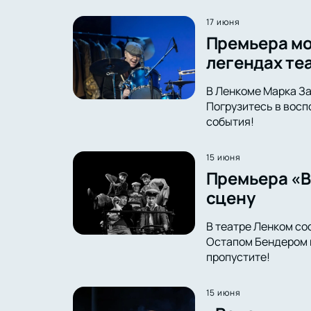
17 июня
Премьера мо
легендах те
В Ленкоме Марка За
Погрузитесь в восп
события!
15 июня
Премьера «В
сцену
В театре Ленком со
Остапом Бендером в
пропустите!
15 июня