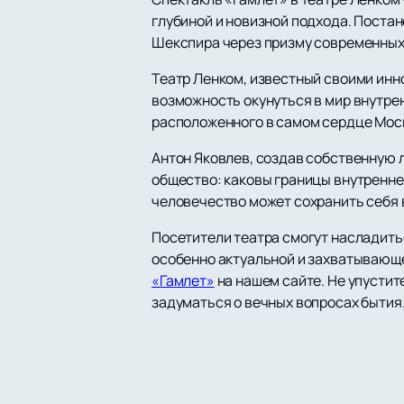
глубиной и новизной подхода. Поста
Шекспира через призму современных
Театр Ленком, известный своими ин
возможность окунуться в мир внутре
расположенного в самом сердце Моск
Антон Яковлев, создав собственную 
общество: каковы границы внутренне
человечество может сохранить себя 
Посетители театра смогут насладить
особенно актуальной и захватывающе
«Гамлет»
на нашем сайте. Не упусти
задуматься о вечных вопросах бытия.