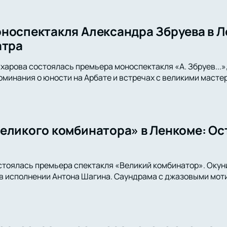
носпектакля Александра Збруева в Л
атра
харова состоялась премьера моноспектакля «А. Збруев...»,
оминания о юности на Арбате и встречах с великими мастер
еликого комбинатора» в Ленкоме: Ос
стоялась премьера спектакля «Великий комбинатор». Окун
 исполнении Антона Шагина. Саундрама с джазовыми моти