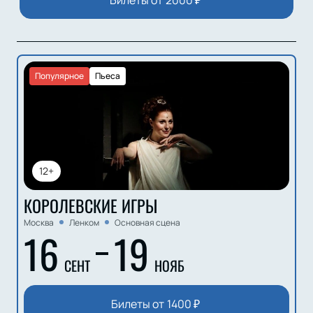
Билеты от
2000
₽
Популярное
Пьеса
12+
КОРОЛЕВСКИЕ ИГРЫ
Москва
Ленком
Основная сцена
16
19
СЕНТ
НОЯБ
Билеты от
1400
₽