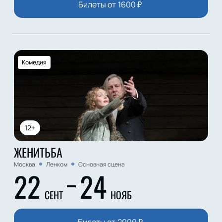
Билеты от
1600
₽
Комедия
12+
ЖЕНИТЬБА
Москва
Ленком
Основная сцена
22
24
СЕНТ
НОЯБ