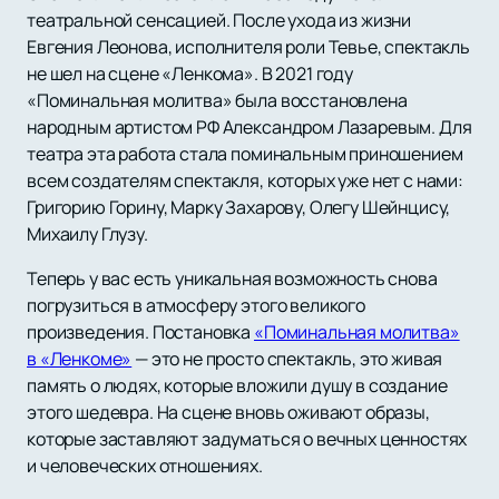
театральной сенсацией. После ухода из жизни
Евгения Леонова, исполнителя роли Тевье, спектакль
не шел на сцене «Ленкома». В 2021 году
«Поминальная молитва» была восстановлена
народным артистом РФ Александром Лазаревым. Для
театра эта работа стала поминальным приношением
всем создателям спектакля, которых уже нет с нами:
Григорию Горину, Марку Захарову, Олегу Шейнцису,
Михаилу Глузу.
Теперь у вас есть уникальная возможность снова
погрузиться в атмосферу этого великого
произведения. Постановка
«Поминальная молитва»
в «Ленкоме»
— это не просто спектакль, это живая
память о людях, которые вложили душу в создание
этого шедевра. На сцене вновь оживают образы,
которые заставляют задуматься о вечных ценностях
и человеческих отношениях.