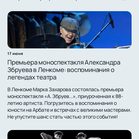
17 июня
Премьера моноспектакля Александра
Збруева в Ленкоме: воспоминания о
легендах театра
В Ленкоме Марка Захарова состоялась премьера
моноспектакля «А. Збруев...», приуроченная к 88-
летию артиста. Погрузитесь в воспоминания о
юности на Арбате и встречах с великими мастерами.
Не упустите шанс стать частью этого события!