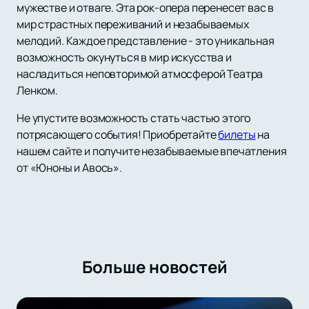
мужестве и отваге. Эта рок-опера перенесет вас в
мир страстных переживаний и незабываемых
мелодий. Каждое представление - это уникальная
возможность окунуться в мир искусства и
насладиться неповторимой атмосферой Театра
Ленком.
Не упустите возможность стать частью этого
потрясающего события! Приобретайте
билеты
на
нашем сайте и получите незабываемые впечатления
от «Юноны и Авось».
Больше новостей