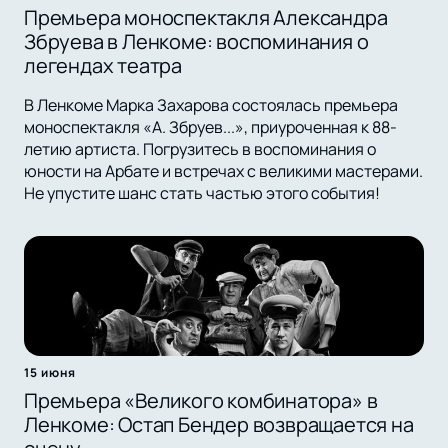
Премьера моноспектакля Александра
Збруева в Ленкоме: воспоминания о
легендах театра
В Ленкоме Марка Захарова состоялась премьера
моноспектакля «А. Збруев...», приуроченная к 88-
летию артиста. Погрузитесь в воспоминания о
юности на Арбате и встречах с великими мастерами.
Не упустите шанс стать частью этого события!
15 июня
Премьера «Великого комбинатора» в
Ленкоме: Остап Бендер возвращается на