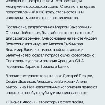
исполнении Театра Ленком - это настоящая
жемчужина московской сцены. Спектакль, впервые
представленный в 1981 году, стал настоящим
явлением в мире театрального искусства.
Постановка, разработанная Марком Захаровым и
Олегом Шейнцисом, была абсолютно новаторской
для своего времени. Она основана на тексте Андрея
Вознесенского и музыке Алексея Рыбникова.
Владимир Васильев, известный танцовщик и
балетмейстер, создал потрясающую хореографию.
Спектакль с успехом покорил Францию, США,
Германию, Израиль, Грецию и Данию.
В ролях выступают талантливые Дмитрий Певцов,
Семён Шкаликов, Александра Волкова и Алена
Митрошина. Их выразительные исполнения придают
спектаклю особую глубину и эмоциональность.
«Юнона и Авось» - это история о силе любви,