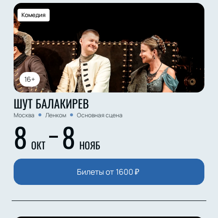
Комедия
16+
ШУТ БАЛАКИРЕВ
Москва
Ленком
Основная сцена
8
8
ОКТ
НОЯБ
Билеты от
1600
₽