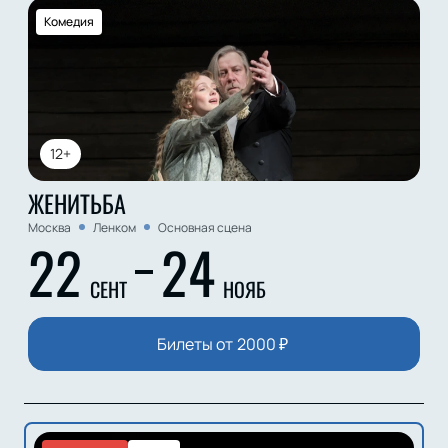
Комедия
12+
ЖЕНИТЬБА
Москва
Ленком
Основная сцена
22
24
СЕНТ
НОЯБ
Билеты от
2000
₽