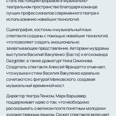
стать настоящим прорывом в музыкально-
театральном пространстве благодаря команде
лучших профессионалов современного театра и
использованию новейших технологий.
Сценография, костюмы и музыкальный язык
спектакля созданы с помощью новейших технологий,
что позволяет создать эмоционально
захватывающее представление. Авторами муздрамы
выступили Василий Вакуленко (Баста) и его команда
Gazgolder, а также драматург Ника Симонова.
Создатель спектакля Алексей Франдетти отмечает,
что музыка и стихи Василия Вакуленко идеально
сочетаются с фигурой Маяковского, создавая
музыкальный временной мост.
Директор театра Ленком, Марк Варшавер,
поддерживает идею о том, что необходимо
рассказывать о великом поэте понятным молодежи
художественным языком. Сюжет спектакля включает