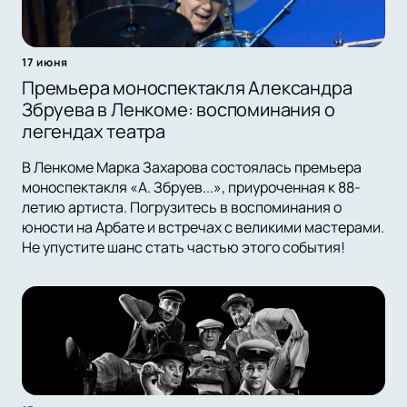
17 июня
Премьера моноспектакля Александра
Збруева в Ленкоме: воспоминания о
легендах театра
В Ленкоме Марка Захарова состоялась премьера
моноспектакля «А. Збруев...», приуроченная к 88-
летию артиста. Погрузитесь в воспоминания о
юности на Арбате и встречах с великими мастерами.
Не упустите шанс стать частью этого события!