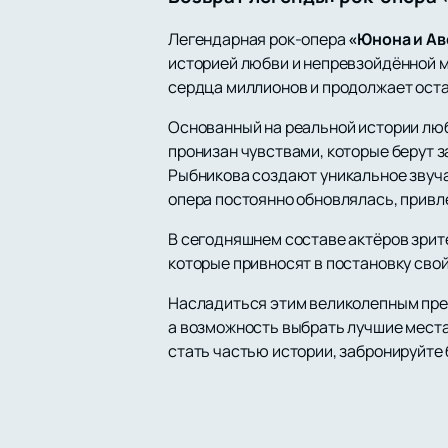
Легендарная рок-опера
«Юнона и Ав
историей любви и непревзойдённой м
сердца миллионов и продолжает оста
Основанный на реальной истории лю
пронизан чувствами, которые берут 
Рыбникова создают уникальное звуча
опера постоянно обновлялась, привле
В сегодняшнем составе актёров зрит
которые привносят в постановку свой
Насладиться этим великолепным пр
а возможность выбрать лучшие места
стать частью истории, забронируйте