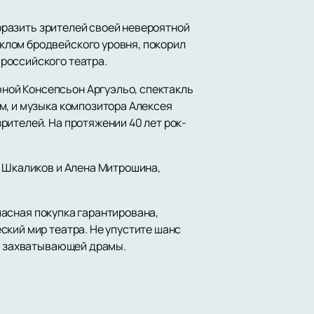
поразить зрителей своей невероятной
клом бродвейского уровня, покорил
российского театра.
ной Консепсьон Аргуэльо, спектакль
м, и музыка композитора Алексея
рителей. На протяжении 40 лет рок-
н Шкаликов и Алена Митрошина,
пасная покупка гарантирована,
ский мир театра. Не упустите шанс
 и захватывающей драмы.