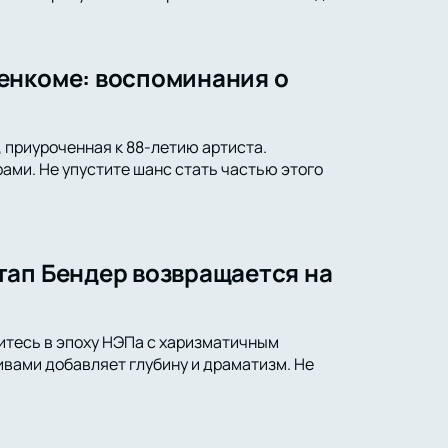
енкоме: воспоминания о
 приуроченная к 88-летию артиста.
ами. Не упустите шанс стать частью этого
тап Бендер возвращается на
итесь в эпоху НЭПа с харизматичным
вами добавляет глубину и драматизм. Не