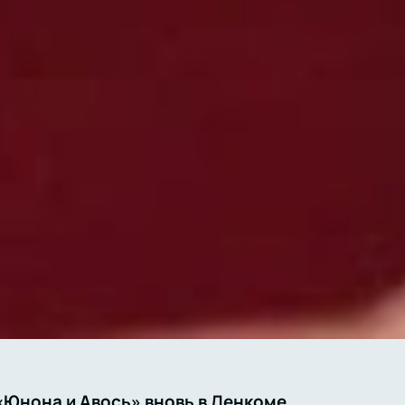
«Юнона и Авось» вновь в Ленкоме