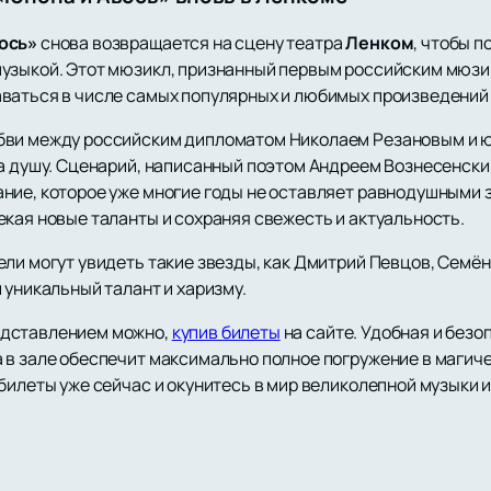
ось»
снова возвращается на сцену театра
Ленком
, чтобы 
узыкой. Этот мюзикл, признанный первым российским мюзи
ваться в числе самых популярных и любимых произведений 
бви между российским дипломатом Николаем Резановым и ю
за душу. Сценарий, написанный поэтом Андреем Вознесенски
ние, которое уже многие годы не оставляет равнодушными з
кая новые таланты и сохраняя свежесть и актуальность.
ели могут увидеть такие звезды, как Дмитрий Певцов, Семё
 уникальный талант и харизму.
едставлением можно,
купив билеты
на сайте. Удобная и безо
 в зале обеспечит максимально полное погружение в магиче
 билеты уже сейчас и окунитесь в мир великолепной музыки