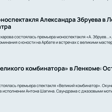
носпектакля Александра Збруева в Л
атра
харова состоялась премьера моноспектакля «А. Збруев...»,
оминания о юности на Арбате и встречах с великими мастер
еликого комбинатора» в Ленкоме: Ос
стоялась премьера спектакля «Великий комбинатор». Окун
 исполнении Антона Шагина. Саундрама с джазовыми моти