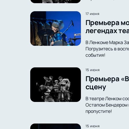
17 июня
Премьера мо
легендах те
В Ленкоме Марка За
Погрузитесь в восп
события!
15 июня
Премьера «В
сцену
В театре Ленком со
Остапом Бендером в
пропустите!
15 июня