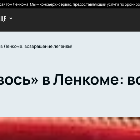
айтом Ленкома. Мы — консьерж-сервис, предоставляющий услуги по брониро
ЩЕ
 в Ленкоме: возвращение легенды!
вось» в Ленкоме: 