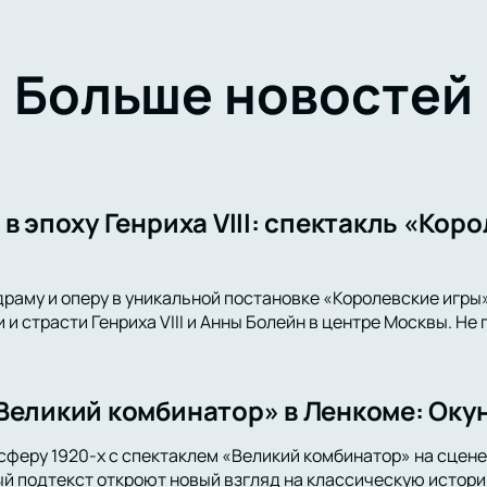
Больше новостей
в эпоху Генриха VIII: спектакль «Кор
драму и оперу в уникальной постановке «Королевские игры
и страсти Генриха VIII и Анны Болейн в центре Москвы. Не
Великий комбинатор» в Ленкоме: Окун
сферу 1920-х с спектаклем «Великий комбинатор» на сцене
й подтекст откроют новый взгляд на классическую истори