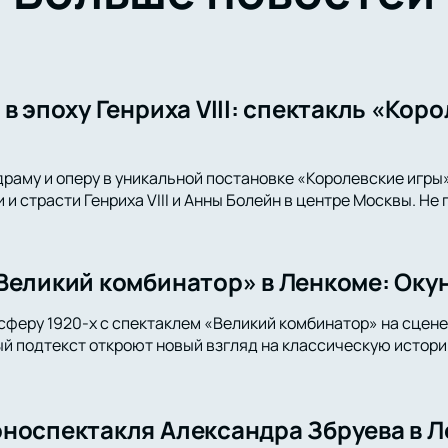
в эпоху Генриха VIII: спектакль «Кор
драму и оперу в уникальной постановке «Королевские игры
и страсти Генриха VIII и Анны Болейн в центре Москвы. Не
Великий комбинатор» в Ленкоме: Окун
сферу 1920-х с спектаклем «Великий комбинатор» на сцене
й подтекст откроют новый взгляд на классическую истори
носпектакля Александра Збруева в Л