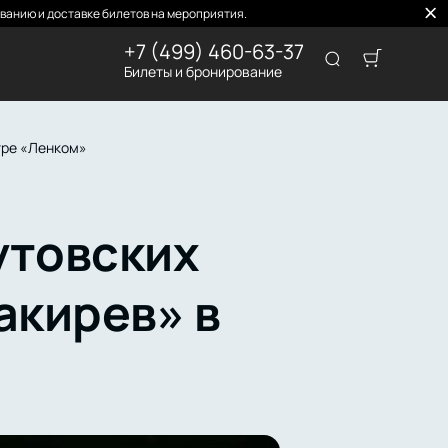
ванию и доставке билетов на мероприятия.
+7 (499) 460-63-37
Билеты и бронирование
тре «Ленком»
утовских
акирев» в