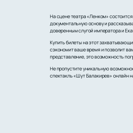
На сцене театра «Ленком» состоится
документальную основу и рассказыва
доверенным слугой императора и Ека
Купить билеты на этот захватывающий
сэкономит ваше время и позволит вам
представление, это возможность пог
Не пропустите уникальную возможност
спектакль «Шут Балакирев» онлайн н