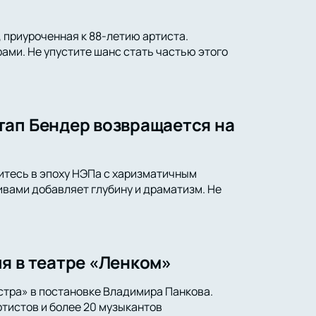
 приуроченная к 88-летию артиста.
ами. Не упустите шанс стать частью этого
тап Бендер возвращается на
итесь в эпоху НЭПа с харизматичным
вами добавляет глубину и драматизм. Не
я в театре «Ленком»
стра» в постановке Владимира Панкова.
тистов и более 20 музыкантов