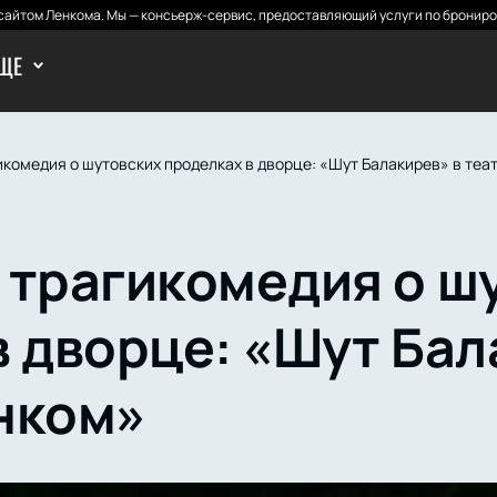
айтом Ленкома. Мы — консьерж-сервис, предоставляющий услуги по брониро
ЩЕ
икомедия о шутовских проделках в дворце: «Шут Балакирев» в теа
 трагикомедия о ш
в дворце: «Шут Бал
нком»