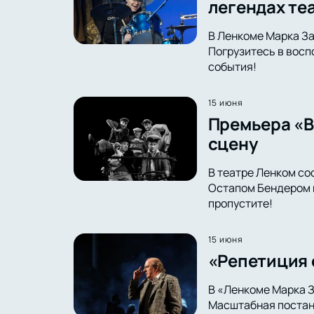
легендах те
В Ленкоме Марка За
Погрузитесь в восп
события!
15 июня
Премьера «В
сцену
В театре Ленком со
Остапом Бендером в
пропустите!
15 июня
«Репетиция 
В «Ленкоме Марка З
Масштабная постано