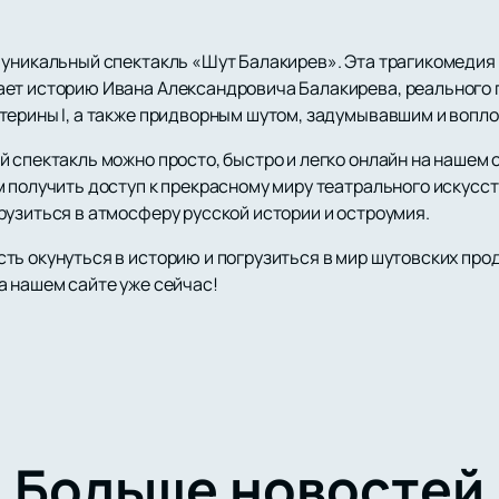
 уникальный спектакль «Шут Балакирев». Эта трагикомедия 
ет историю Ивана Александровича Балакирева, реального пе
терины I, а также придворным шутом, задумывавшим и воп
 спектакль можно просто, быстро и легко онлайн на нашем 
 получить доступ к прекрасному миру театрального искусст
рузиться в атмосферу русской истории и остроумия.
ь окунуться в историю и погрузиться в мир шутовских проде
а нашем сайте уже сейчас!
Больше новостей