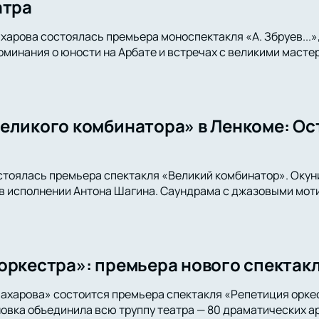
атра
харова состоялась премьера моноспектакля «А. Збруев...»,
оминания о юности на Арбате и встречах с великими мастер
еликого комбинатора» в Ленкоме: Ос
стоялась премьера спектакля «Великий комбинатор». Окун
 исполнении Антона Шагина. Саундрама с джазовыми моти
оркестра»: премьера нового спектакл
ахарова» состоится премьера спектакля «Репетиция орке
вка объединила всю труппу театра — 80 драматических ар