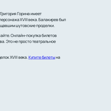
Григория Горина имеет
рсонажа XVIII века. Балакирев был
лощавшим шутовские проделки.
сайте. Онлайн-покупка билетов
ва. Это не просто театральное
лок XVIII века.
Купите билеты
на