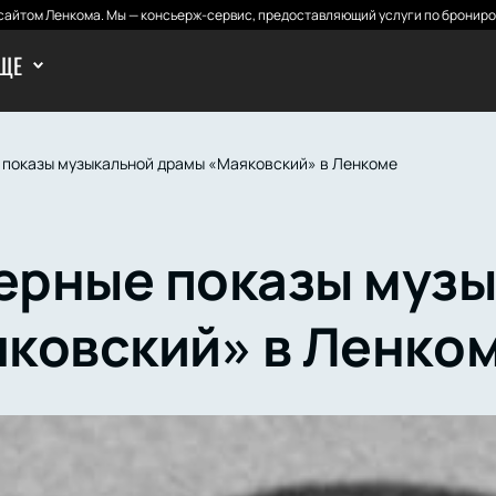
айтом Ленкома. Мы — консьерж-сервис, предоставляющий услуги по брониро
ЩЕ
показы музыкальной драмы «Маяковский» в Ленкоме
рные показы музы
ковский» в Ленко