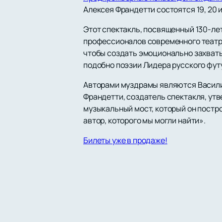
Алексея Франдетти состоятся 19, 20 и
Этот спектакль, посвященный 130-ле
профессионалов современного театр
чтобы создать эмоционально захват
подобно поэзии Лидера русского фут
Авторами муздрамы являются Василий
Франдетти, создатель спектакля, ут
музыкальный мост, который он постро
автор, которого мы могли найти».
Билеты уже в продаже!