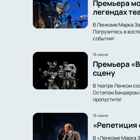
Премьера мо
легендах те
В Ленкоме Марка За
Погрузитесь в восп
события!
15 июня
Премьера «В
сцену
В театре Ленком со
Остапом Бендером в
пропустите!
15 июня
«Репетиция 
В «Ленкоме Марка З