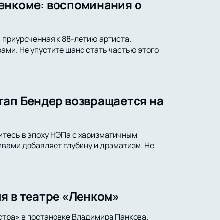
енкоме: воспоминания о
 приуроченная к 88-летию артиста.
ами. Не упустите шанс стать частью этого
тап Бендер возвращается на
итесь в эпоху НЭПа с харизматичным
вами добавляет глубину и драматизм. Не
я в театре «Ленком»
стра» в постановке Владимира Панкова.