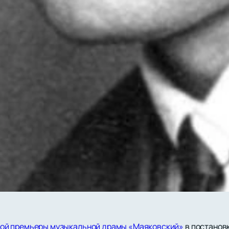
ой премьеры музыкальной драмы «Маяковский»
в постанов