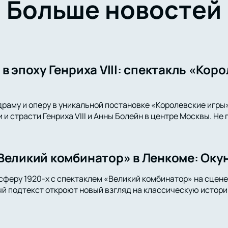
Больше новостей
в эпоху Генриха VIII: спектакль «Кор
драму и оперу в уникальной постановке «Королевские игры
и страсти Генриха VIII и Анны Болейн в центре Москвы. Не
Великий комбинатор» в Ленкоме: Окун
сферу 1920-х с спектаклем «Великий комбинатор» на сцене
й подтекст откроют новый взгляд на классическую истори