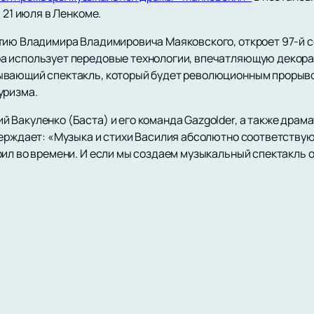
 21 июля в Ленкоме.
тию Владимира Владимировича Маяковского, откроет 97-й с
а использует передовые технологии, впечатляющую декора
ывающий спектакль, который будет революционным прорыво
уризма.
 Вакуленко (Баста) и его команда Gazgolder, а также драм
верждает: «Музыка и стихи Василия абсолютно соответствую
ил во времени. И если мы создаем музыкальный спектакль о