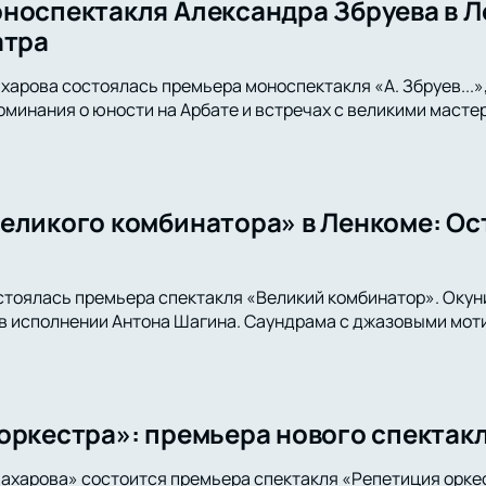
носпектакля Александра Збруева в Л
атра
харова состоялась премьера моноспектакля «А. Збруев...»,
оминания о юности на Арбате и встречах с великими мастер
еликого комбинатора» в Ленкоме: Ос
стоялась премьера спектакля «Великий комбинатор». Окун
 исполнении Антона Шагина. Саундрама с джазовыми моти
оркестра»: премьера нового спектакл
ахарова» состоится премьера спектакля «Репетиция орке