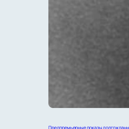
Предпремьерные показы долгожданн