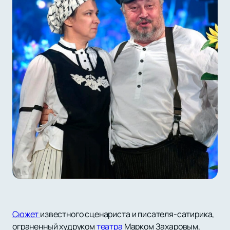
Сюжет
известного сценариста и писателя-сатирика,
ограненный худруком
театра
Марком Захаровым,