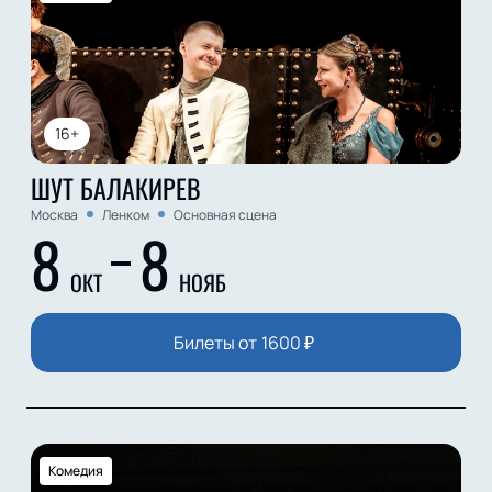
16+
ШУТ БАЛАКИРЕВ
Москва
Ленком
Основная сцена
8
8
ОКТ
НОЯБ
Билеты от
1600
₽
Комедия