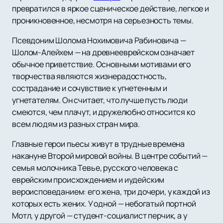
превратился в яркое сценическое действие, легкое и
проникновенное, несмотря на серьезность темы.
Псевдоним Шолома Нохимовича Рабиновича —
Шолом-Алейхем — на древнееврейском означает
обычное приветствие. Основными мотивами его
творчества являются жизнерадостность,
сострадание и сочувствие к угнетенным и
угнетателям. Он считает, что лучше пусть люди
смеются, чем плачут, и дружелюбно относится ко
всем людям из разных стран мира.
Главные герои пьесы живут в трудные времена
накануне Второй мировой войны. В центре событий —
семья молочника Тевье, русского человека с
еврейским происхождением и иудейским
вероисповеданием: его жена, три дочери, у каждой из
которых есть жених. У одной — небогатый портной
Мотл, у другой — студент-социалист перчик, а у