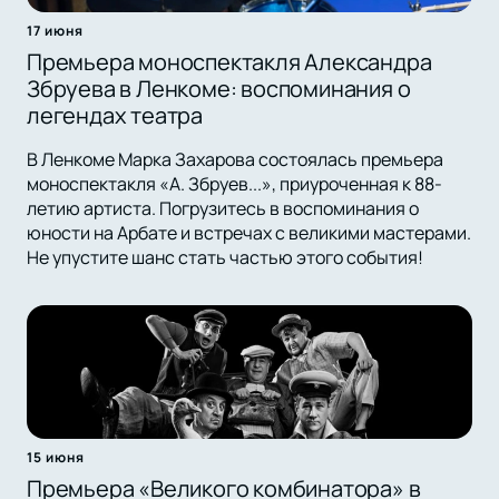
17 июня
Премьера моноспектакля Александра
Збруева в Ленкоме: воспоминания о
легендах театра
В Ленкоме Марка Захарова состоялась премьера
моноспектакля «А. Збруев...», приуроченная к 88-
летию артиста. Погрузитесь в воспоминания о
юности на Арбате и встречах с великими мастерами.
Не упустите шанс стать частью этого события!
15 июня
Премьера «Великого комбинатора» в