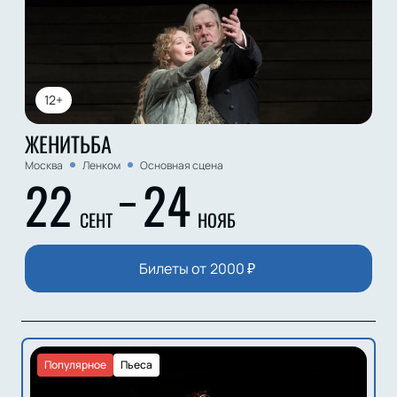
12+
ЖЕНИТЬБА
Москва
Ленком
Основная сцена
22
24
СЕНТ
НОЯБ
Билеты от
2000
₽
Популярное
Пьеса