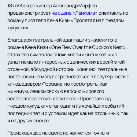
18 ноября режиссер Александр Морфов
продемонстрирует
на сцене «Ленкома»
спектакль по
роману писателя Кена Кизи «Пролетая над гнездом
кукушки».
Благодаря театральной адаптации знаменитого
романа Кена Кизи «One Flew Over the Cuckoo's Nest»,
ставшего символом эпохи хиппи и битников, мир
узнал немало интересных сценических версий этой
странной, абсурдной истории. Конечно, театральные
постановки не могут соревноваться в популярности с
киношедевром Формана, но посмотреть, как
минимум, ленкомовскую версию мирового
бестселлера стоит: спектакль «Пролетая над
гнездом кукушки» стал одним из ярчайших событий
последних лет и с успехом идет как на столичных, так
и на других сценах.
Происходящее на сцене не является точным