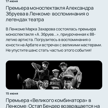
17 июня
Премьера моноспектакля Александра
Збруева в Ленкоме: воспоминания о
легендах театра
В Ленкоме Марка Захарова состоялась премьера
моноспектакля «А. Збруев...», приуроченная к 88-
летию артиста. Погрузитесь в воспоминания о
юности на Арбате и встречах с великими мастерами.
Не упустите шанс стать частью этого события!
15 июня
Премьера «Великого комбинатора» в
Ленкоме: Остап Бендер возвращается на