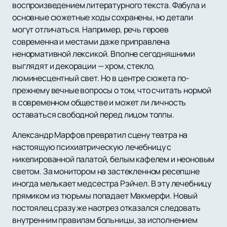
воспроизведением литературного текста. Фабула и
основные сюжетные ходы сохранены, но детали
могут отличаться. Например, речь героев
современна и местами даже приправлена
ненормативной лексикой. Вполне сегодняшними
выглядят и декорации — хром, стекло,
люминесцентный свет. Но в центре сюжета по-
прежнему вечные вопросы о том, что считать нормой
в современном обществе и может ли личность
оставаться свободной перед лицом толпы.
Александр Марфов превратил сцену театра на
настоящую психиатрическую лечебницу с
никелированной палатой, белым кафелем и неоновым
светом. За монитором на застекленном ресепшне
иногда мелькает медсестра Рэйчел. В эту лечебницу
прямиком из тюрьмы попадает Макмерфи. Новый
постоялец сразу же наотрез отказался следовать
внутренним правилам больницы, за исполнением