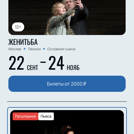
12+
ЖЕНИТЬБА
Москва
Ленком
Основная сцена
22
24
СЕНТ
НОЯБ
Билеты от
2000
₽
Популярное
Пьеса