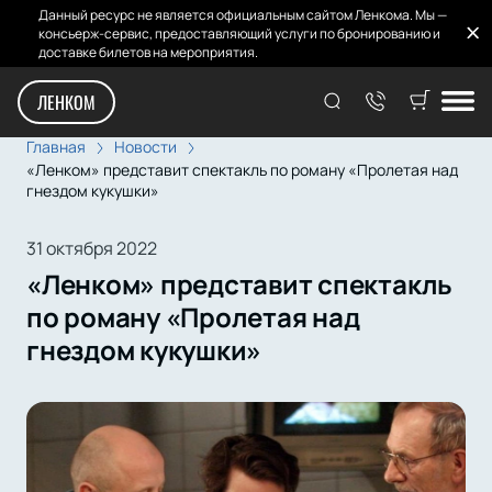
Данный ресурс не является официальным сайтом Ленкома. Мы —
консьерж-сервис, предоставляющий услуги по бронированию и
доставке билетов на мероприятия.
ЛЕНКОМ
Главная
Новости
«Ленком» представит спектакль по роману «Пролетая над
гнездом кукушки»
31 октября 2022
«Ленком» представит спектакль
по роману «Пролетая над
гнездом кукушки»