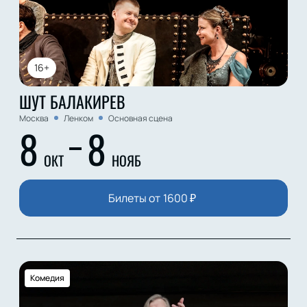
16+
ШУТ БАЛАКИРЕВ
Москва
Ленком
Основная сцена
8
8
ОКТ
НОЯБ
Билеты от
1600
₽
Комедия