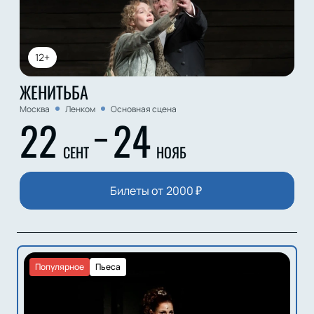
12+
ЖЕНИТЬБА
Москва
Ленком
Основная сцена
22
24
СЕНТ
НОЯБ
Билеты от
2000
₽
Популярное
Пьеса