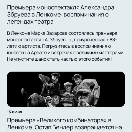
Премьера моноспектакля Александра
Збруева в Ленкоме: воспоминания о
легендах театра
В Ленкоме Марка Захарова состоялась премьера
моноспектакля «А. Збруев...», приуроченная к 88-
летию артиста. Погрузитесь в воспоминания о
юности на Арбате и встречах с великими мастерами.
Не упустите шанс стать частью этого события!
15 июня
Премьера «Великого комбинатора» в
Ленкоме: Остап Бендер возвращается на