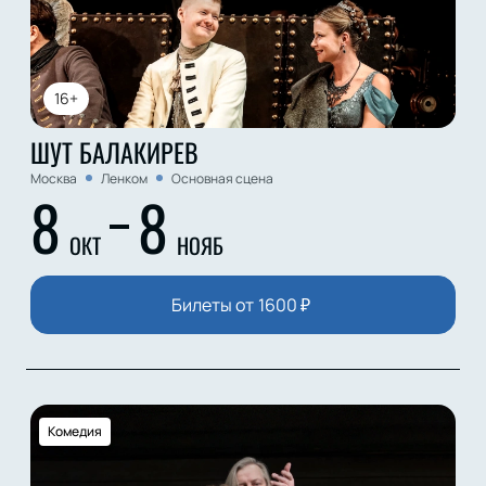
16+
ШУТ БАЛАКИРЕВ
Москва
Ленком
Основная сцена
8
8
ОКТ
НОЯБ
Билеты от
1600
₽
Комедия