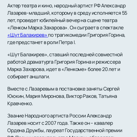
Актер театра и кино, народный артист РФ Александр
Лазарев-младший, которому в среду исполняется 55
лет, проведет юбилейный вечер на сцене театра
«Ленком Марка Захарова». Он сыграет в спектакле
«Шут Балакирев»
по трагикомедии Григория Горина,
где предстанет в роли Петра I.
«Шут Балакирев», ставший последней совместной
работой драматурга Григория Горина и режиссера
Марка Захарова, идет в «Ленкоме» более 20 лет и
собирает аншлаги.
Вместе с Лазаревым в постановке заняты Сергей
Ююкин, Мария Миронова, Виктор Раков, Татьяна
Кравченко.
Звание Народного артиста России Александр
Лазарев носит с 2007 года. Также он – кавалер
Ордена Дружбы, лауреат Государственной премии