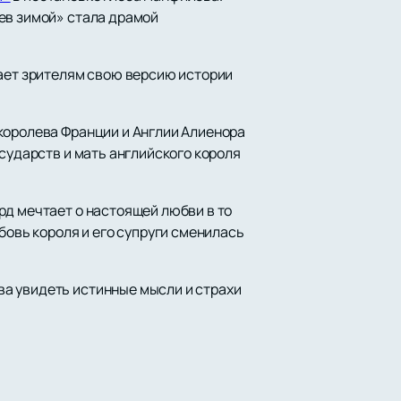
ев зимой» стала драмой
гает зрителям свою версию истории
королева Франции и Англии Алиенора
сударств и мать английского короля
рд мечтает о настоящей любви в то
бовь короля и его супруги сменилась
а увидеть истинные мысли и страхи