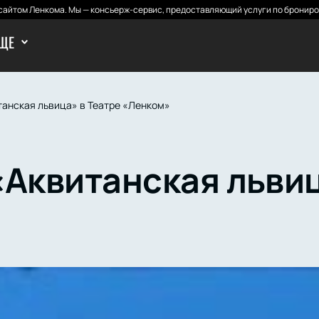
айтом Ленкома. Мы — консьерж-сервис, предоставляющий услуги по брониро
ЩЕ
танская львица» в Театре «Ленком»
«Аквитанская львиц