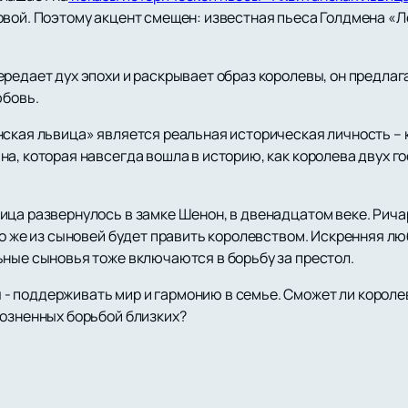
овой. Поэтому акцент смещен: известная пьеса Голдмена «Л
ередает дух эпохи и раскрывает образ королевы, он предла
юбовь.
нская львица» является реальная историческая личность – 
а, которая навсегда вошла в историю, как королева двух го
ица развернулось в замке Шенон, в двенадцатом веке. Рича
то же из сыновей будет править королевством. Искренняя лю
ьные сыновья тоже включаются в борьбу за престол.
 поддерживать мир и гармонию в семье. Сможет ли королев
розненных борьбой близких?