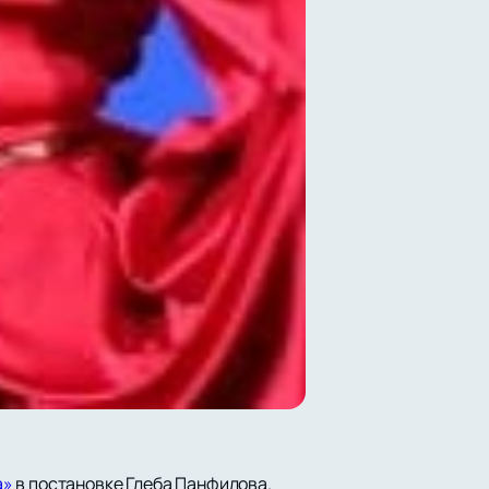
а»
в постановке Глеба Панфилова.