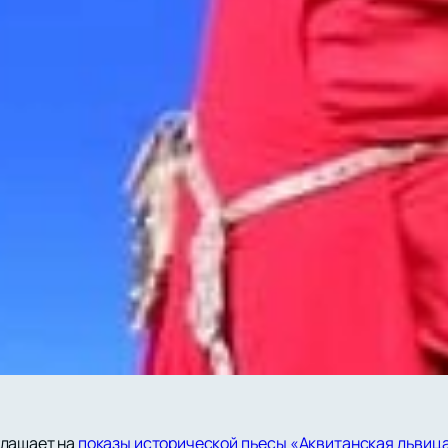
глашает на
показы исторической пьесы «Аквитанская львиц