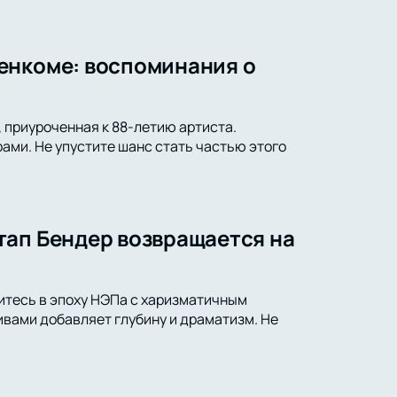
енкоме: воспоминания о
 приуроченная к 88-летию артиста.
ами. Не упустите шанс стать частью этого
тап Бендер возвращается на
итесь в эпоху НЭПа с харизматичным
вами добавляет глубину и драматизм. Не