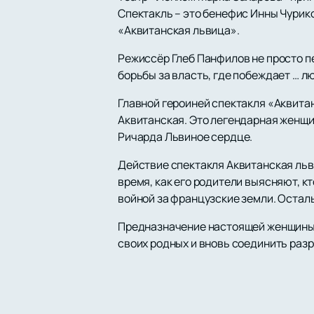
Спектакль – это бенефис Инны Чурик
«Аквитанская львица».
Режиссёр Глеб Панфилов не просто п
борьбы за власть, где побеждает … л
Главной героиней спектакля «Аквита
Аквитанская. Это легендарная женщин
Ричарда Львиное сердце.
Действие спектакля Аквитанская льв
время, как его родители выясняют, к
войной за французские земли. Остал
Предназначение настоящей женщины -
своих родных и вновь соединить раз