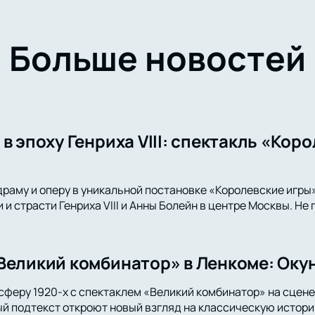
Больше новостей
в эпоху Генриха VIII: спектакль «Кор
драму и оперу в уникальной постановке «Королевские игры
и страсти Генриха VIII и Анны Болейн в центре Москвы. Не
Великий комбинатор» в Ленкоме: Окун
сферу 1920-х с спектаклем «Великий комбинатор» на сцене
й подтекст откроют новый взгляд на классическую истори