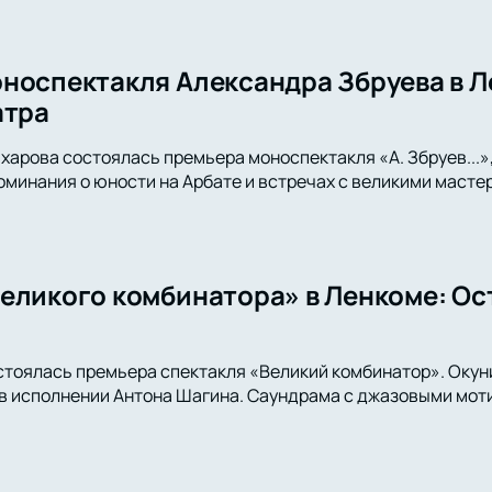
носпектакля Александра Збруева в Л
атра
харова состоялась премьера моноспектакля «А. Збруев...»,
оминания о юности на Арбате и встречах с великими мастер
еликого комбинатора» в Ленкоме: Ос
стоялась премьера спектакля «Великий комбинатор». Окун
 исполнении Антона Шагина. Саундрама с джазовыми моти