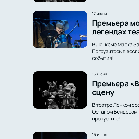
17 июня
Премьера мо
легендах те
В Ленкоме Марка За
Погрузитесь в восп
события!
15 июня
Премьера «В
сцену
В театре Ленком со
Остапом Бендером в
пропустите!
15 июня