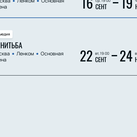
16
19
сква
Ленком
Основная
ср, 19:00
ч
СЕНТ
ена
медия
НИТЬБА
22
24
сква
Ленком
Основная
вт, 19:00
в
СЕНТ
ена