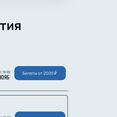
тия
т, 19:00
Билеты от
2000
₽
НОЯБ