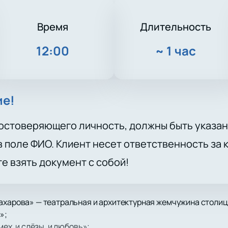
Время
Длительность
12:00
~
1 час
ие!
остоверяющего личность, должны быть указан
 поле ФИО. Клиент несет ответственность за
те взять документ с собой!
Захарова» — театральная и архитектурная жемчужина столиц
»;
мех, и слёзы, и любовь»;