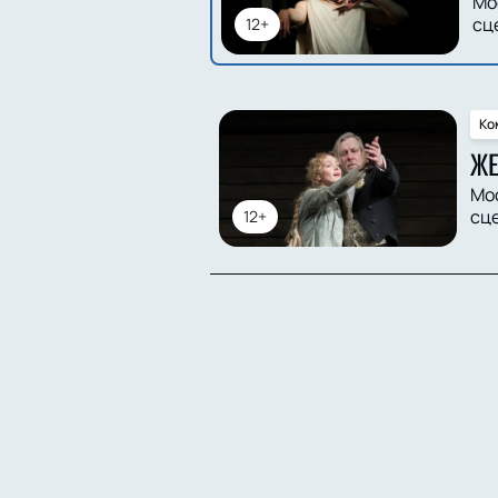
Мо
сц
12+
Ко
ЖЕ
Мо
сц
12+