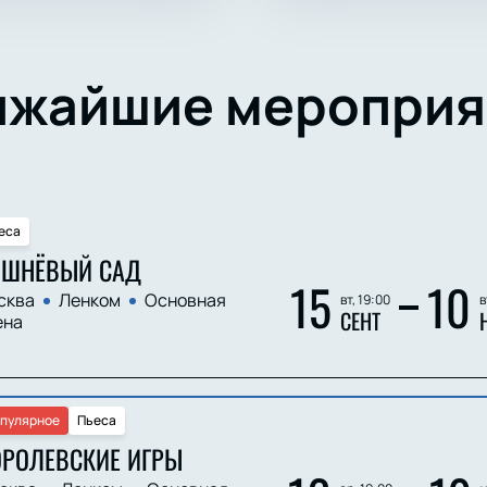
ижайшие мероприя
еса
ИШНЁВЫЙ САД
15
10
сква
Ленком
Основная
вт, 19:00
в
СЕНТ
ена
пулярное
Пьеса
ОРОЛЕВСКИЕ ИГРЫ