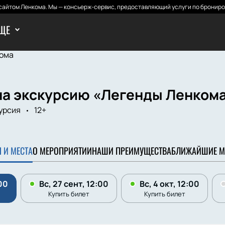
айтом Ленкома. Мы — консьерж-сервис, предоставляющий услуги по брониро
ЩЕ
ома
на экскурсию «Легенды Ленкома
урсия
12+
 И МЕСТА
О МЕРОПРИЯТИИ
НАШИ ПРЕИМУЩЕСТВА
БЛИЖАЙШИЕ М