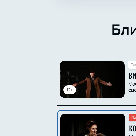
Бл
Пь
В
Мо
сц
12+
По
К