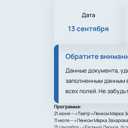
Дата
13 сентября
Обратите вниман
Данные документа, уд
заполненным данным в
всех полей. Не забудь
Программа:
21 июня — «Театр «Ленком Марка 
11 июля — «Ленком Марка Захарова
13 сентября - «Евгений Леонов. И с