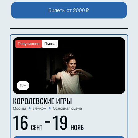
Зинаида Дианова, Наталья Инькова, Ясмин
Билеты от
2000
₽
Андреева, Мария Свирид, Мария Даманская,
Александра Суркова, Валерия Тарелкина,
Елизавета Коровина, Милана Мельникова
Популярное
Пьеса
12+
КОРОЛЕВСКИЕ ИГРЫ
Москва
Ленком
Основная сцена
16
19
СЕНТ
НОЯБ