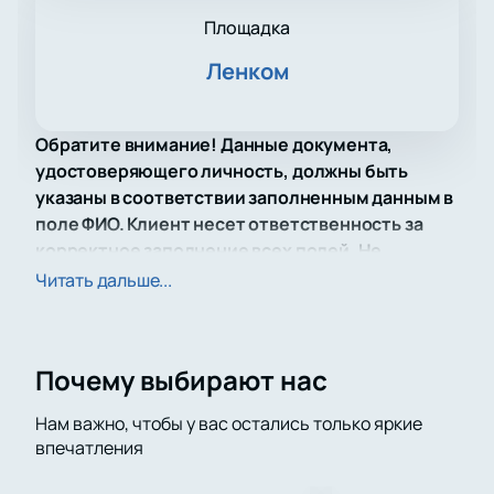
Площадка
Ленком
Обратите внимание! Данные документа,
удостоверяющего личность, должны быть
указаны в соответствии заполненным данным в
поле ФИО. Клиент несет ответственность за
корректное заполнение всех полей. Не
забудьте взять документ с собой!
Читать дальше...
Спектакль «Ненаглядная сторона» в театре
Ленком привносит новую интерпретацию
Почему выбирают нас
известной повести Бориса Васильева «А зори
здесь тихие...». Под руководством режиссёра
Нам важно, чтобы у вас остались только яркие
Игоря Миркурбанова постановка предлагает
впечатления
зрителям погрузиться в глубокую и трогательную
историю о юных зенитчицах и их старшине.