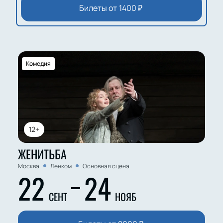
Билеты от
1400
₽
Комедия
12+
ЖЕНИТЬБА
Москва
Ленком
Основная сцена
22
24
СЕНТ
НОЯБ