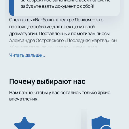
забудьте взять документ с собой!
Спектакль «Ва-банк» в театре Ленком — это
настоящее событие для всех ценителей
драматургии. Поставленный по мотивам пьесы
Александра Островского «Последняя жертва», он
обещает стать ярким и запоминающимся
представлением, которое заставит задуматься о
Читать дальше...
многих аспектах человеческой жизни.
Ленком — это не просто театр, это место, где
оживают классические произведения, приобретая
Почему выбирают нас
современное звучание. Расположенный в самом
сердце Москвы, на Малой Дмитровке, Ленком
Нам важно, чтобы у вас остались только яркие
славится своими постановками, которые
впечатления
неизменно вызывают бурю эмоций у зрителей.
Театр оснащен современным оборудованием и
предлагает комфортные условия для просмотра
спектаклей.