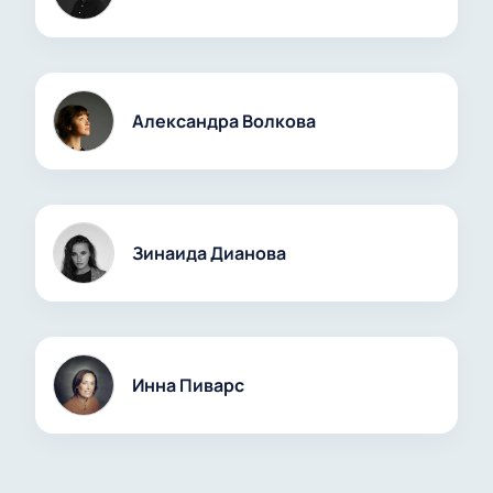
Александра Волкова
Зинаида Дианова
Инна Пиварс